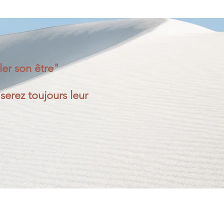
rler son être"
erez toujours leur