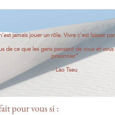
n'est jamais jouer un rôle. Vivre c'est laisser pa
s de ce que les gens pensent de vous et vous s
prisonnier"
- Lao Tseu
fait pour vous si :