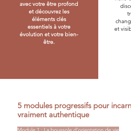
avec votre être profond
disc
et découvrez les
t
éléments clés
chang
essentiels à votre
et visi
évolution et votre bien-
être.
5 modules progressifs pour incarn
vraiment authentique
Module 1 : La boussole d'orientation de vie