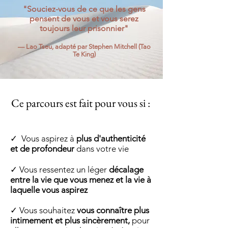
"Souciez-vous de ce que les gens
pensent de vous et vous serez
toujours leur prisonnier"
— Lao Tseu, adapté par Stephen Mitchell (Tao
Te King)
Ce parcours est fait pour vous si :
✓
Vous aspirez à
plus d'authenticité
et de profondeur
dans votre vie
✓
Vous ressentez un léger
décalage
entre la vie que vous menez et
la vie à
laquelle vous aspirez
✓
Vous souhaitez
vous connaître plus
intimement et plus sincèrement,
pour