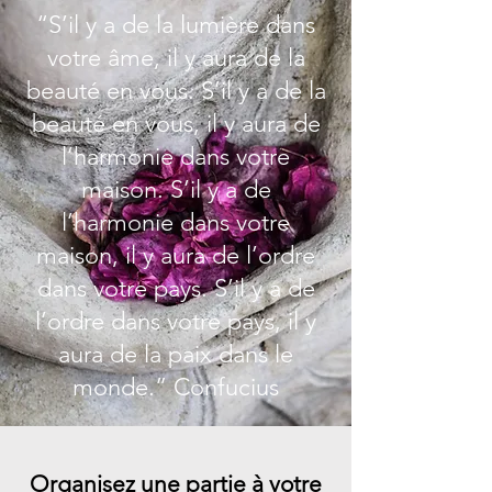
“S’il y a de la lumière dans
votre âme, il y aura de la
beauté en vous. S’il y a de la
beauté en vous, il y aura de
l’harmonie dans votre
maison. S’il y a de
l’harmonie dans votre
maison, il y aura de l’ordre
dans votre pays. S’il y a de
l’ordre dans votre pays, il y
aura de la paix dans le
monde.” Confucius
Organisez une partie à votre