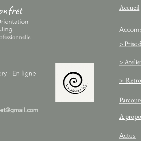
Accueil
nfret
rientation
 Jing
Accomp
ofessionnelle
> Prise 
> Atelie
ry - En ligne
> Retrou
Parcours
ret@gmail.com
A propo
Actus