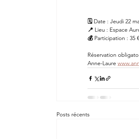
🗓️ 
Date : Jeudi 22 m
📍 
Lieu : Espace Auro
💰 
Participation : 35 
Réservation obligato
Anne-Laure 
www.ann
Posts récents