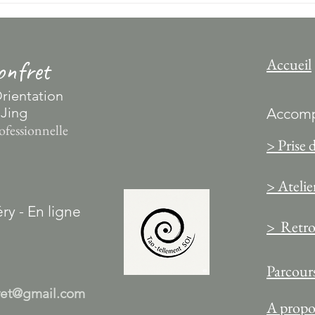
chez vous avec vos ami(e)s !
les-B
Accueil
nfret
rientation
 Jing
Accomp
ofessionnelle
> Prise 
> Atelie
ry - En ligne
> Retrou
Parcours
ret@gmail.com
A propo