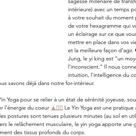
sagesse millénaire de trans
intérieure) avec un temps po
à votre souhait du moment p
de votre hexagramme qui v
un éclairage sur ce que vou
mettre en place dans vos vie
et la meilleure façon d’agir. 
Jung, le yi king est “un moy
l’inconscient.” Il nous conn
intuition, l’intelligence du 
us savons déjà dans notre for-intérieur.
n Yoga pour se relier à un état de sérénité joyeuse, sou
er l’énergie du coeur 
🧘🧘‍♂️
 Le Yin Yoga est une pratique 
les postures sont tenues plusieurs minutes (au sol en util
vers le relâchement musculaire, le yin yoga apporte une
ement des tissus profonds du corps. 