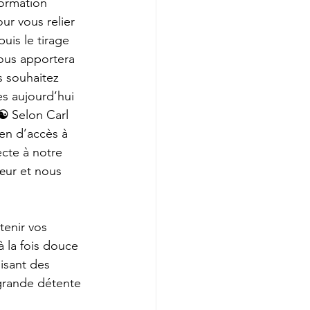
formation 
ur vous relier 
uis le tirage 
ous apportera 
s souhaitez 
s aujourd’hui 
☯️ 
Selon
Carl 
en d’accès à 
ecte à notre 
cœur et nous 
tenir vos 
à la fois douce 
isant des 
 grande détente 