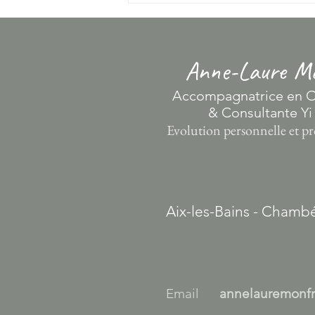
vos choix et prises de décision…
avec un peu de sagesse chinoise ? »
Salon Be fit Aix-les-Bains
Dimanche 13 sept. à 13h
Anne-Laure Mo
​Accompagnatrice en O
& Consultante Yi
Evolution personnelle et pr
Aix-les-Bains - Chambé
Email
annelauremonf