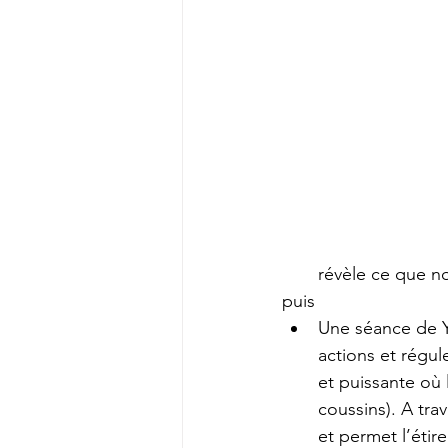
révèle ce que no
puis
Une séance de Yi
actions et régul
et puissante où 
coussins). A tra
et permet l’étir