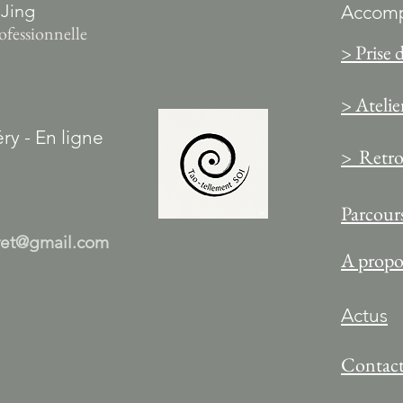
 Jing
Accomp
ofessionnelle
> Prise 
> Atelie
ry - En ligne
> Retrou
Parcours
ret@gmail.com
A propo
Actus
Contac