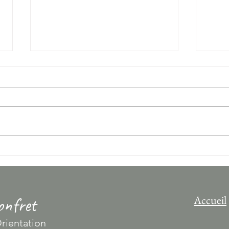
Cet été, organisez un Jeu du Tao
Ateli
chez vous avec vos ami(e)s !
les-B
Accueil
nfret
rientation