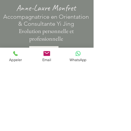
Anne-Laure Monfret
​Accompagnatrice en Orientation
& Consultante Yi Jing
Evolution personnelle et
professionnelle
Appeler
Email
WhatsApp
Aix-les-Bains - Chambéry - En ligne
06 58 51 42 27
Tél
annelauremonfret@gmail.com
Email
Accueil