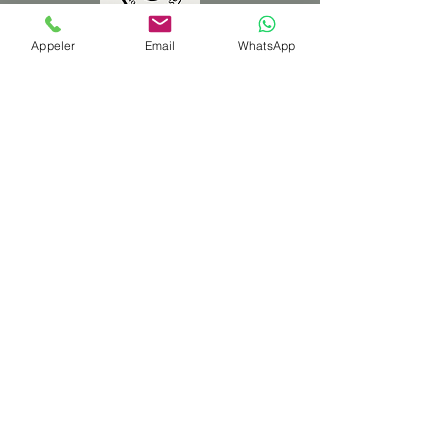
Appeler
Email
WhatsApp
Aix-les-Bains - Chambéry - En ligne
06 58 51 42 27
Tél
annelauremonfret@gmail.com
Email
Accueil
Accompagnements & ateliers
> Prise de décision avec le Yi Jing
> Ateliers Jeu du Tao
> Retrouver du sens avec l'Arbre de
vie