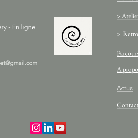
> Atelie
ry - En ligne
> Retrou
Parcours
ret@gmail.com
A propo
Actus
Contac