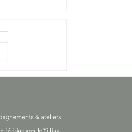
ers mensuels Jeu du Tao Aix-
ains, Dates 1er semestre 2026
agnements & ateliers
de décision avec le Yi Jing