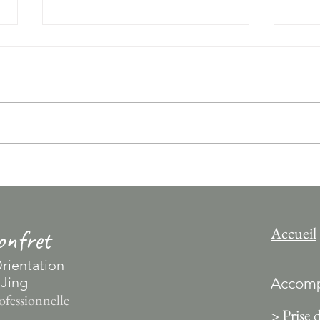
Cet été, organisez un Jeu du Tao
Ateli
chez vous avec vos ami(e)s !
les-B
Accueil
nfret
rientation
 Jing
Accomp
ofessionnelle
> Prise 